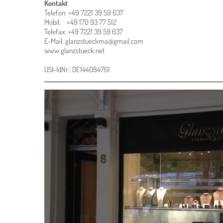
Kontakt
Telefon: +49 7221 39 59 637
Mobil: +49 170 93 77 512
Telefax: +49 7221 39 59 637
E-Mail: glanzstueckma@gmail.com
www.glanzstueck.net
USt-IdNr.: DE144084761