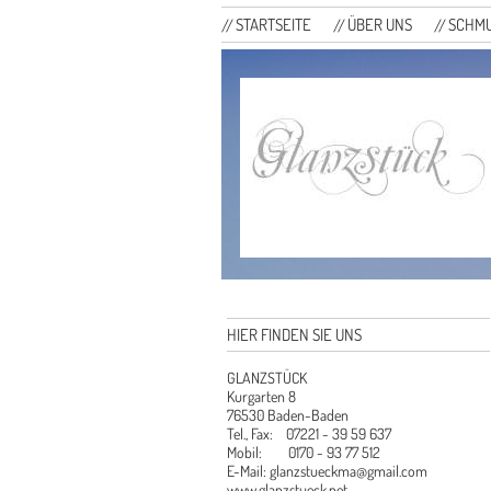
STARTSEITE
ÜBER UNS
SCHM
HIER FINDEN SIE UNS
GLANZSTÜCK
Kurgarten 8
76530 Baden-Baden
Tel., Fax: 07221 - 39 59 637
Mobil: 0170 - 93 77 512
E-Mail: glanzstueckma@gmail.com
www.glanzstueck.net